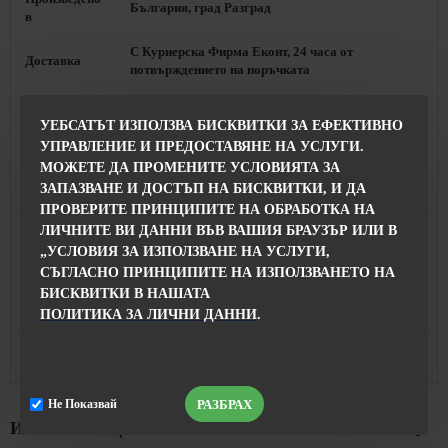
България, град Разград
в
С Куриерска Фирма Еконт, 24 часа от
Доставка
потвърждението на поръчката
Винаги можете да замените продукта с друг
размер или модел по Ваш избор след провеждане
УЕБСАТЪТ ИЗПОЛЗВА БИСКВИТКИ ЗА ЕФЕКТИВНО
Замяна
на разговор с наш продавач-консултант. За
УПРАВЛЕНИЕ И ПРЕДОСТАВЯНЕ НА УСЛУГИ.
връзка : BG ☎ 0896 892014
МОЖЕТЕ ДА ПРОМЕНИТЕ УСЛОВИЯТА ЗА
ЗАПАЗВАНЕ И ДОСТЪП НА БИСКВИТКИ, И ДА
Колекция и Стил
ПРОВЕРИТЕ ПРИНЦИПИТЕ НА ОБРАБОТКА НА
Колекция
Пролет - Лято 2021
ЛИЧНИТЕ ВИ ДАННИ ВЪВ ВАШИЯ БРАУЗЪР ИЛИ В
„УСЛОВИЯ ЗА ИЗПОЛЗВАНЕ НА УСЛУГИ,
Подходяща за ежедневието, както и за други
Стил
СЪГЛАСНО ПРИНЦИПИТЕ НА ИЗПОЛЗВАНЕТО НА
поводи.
БИСКВИТКИ В НАШАТА
Продуктът се Предлага в
ПОЛИТИКА ЗА ЛИЧНИ ДАННИ
.
Разград, Магазин INISESS / София, Пиротска 12
Магазини
Б
РАЗБРАХ
Не Показвай
ИНФОРМАЦИЯ ЗА ПОРЪЧКИТЕ