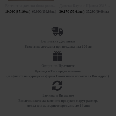
Елегантна дамска бяла рокля R 19202 / 2019
Дамска Блуза с Щампа 23135 / 2023
19.00€ (37.16лв.)
30.17€ (59.01лв.)
4
69.99€ (136.89лв.)
35.28€ (69.00лв.)
Безплатна Доставка
Безплатна доставка при покупка над 100 лв
Опция на Пратките
Преглед и Тест преди плащане
( в офисите на куриерска фирма Еконт или в посочен от Вас адрес ).
Замяна и Връщане
Винаги можете да замените продукта с друг размер,
модел или да върнете продукта до 14 дни