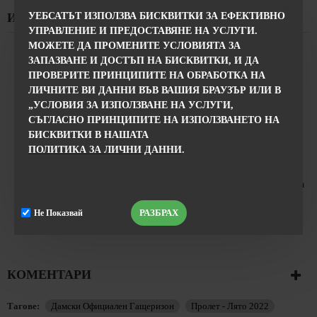
УЕБСАТЪТ ИЗПОЛЗВА БИСКВИТКИ ЗА ЕФЕКТИВНО
ИНФОРМАЦИЯ ЗА ПОРЪЧКИТЕ
УПРАВЛЕНИЕ И ПРЕДОСТАВЯНЕ НА УСЛУГИ.
МОЖЕТЕ ДА ПРОМЕНИТЕ УСЛОВИЯТА ЗА
Доставка
до офис на Еконт 5,50 лв/кг + 1.10% от
ЗАПАЗВАНЕ И ДОСТЪП НА БИСКВИТКИ, И ДА
стойността на наложения платеж
ПРОВЕРИТЕ ПРИНЦИПИТЕ НА ОБРАБОТКА НА
Преглед и Тест
преди
плащане
( в офисите на куриерската
ЛИЧНИТЕ ВИ ДАННИ ВЪВ ВАШИЯ БРАУЗЪР ИЛИ В
фирма ).
„УСЛОВИЯ ЗА ИЗПОЛЗВАНЕ НА УСЛУГИ,
Срок на доставка
24 часа в работни дни.
СЪГЛАСНО ПРИНЦИПИТЕ НА ИЗПОЛЗВАНЕТО НА
Моля, имайте предвид
, че количествата на тези дрехи са
БИСКВИТКИ В НАШАТА
динамично променящи се, така че наличните размери са
ПОЛИТИКА ЗА ЛИЧНИ ДАННИ
.
посочени.
След като направите поръчката
, наш служител ще се
свърже с Вас за
потвърждаване
на поръчката и размера на
продукта, който сте харесали.
РАЗБРАХ
Не Показвай
Винаги можете да
замените
продукта с друг размер или
модел .
КОМЕНТАРИ
Тагове:
Дамски Официален Гащеризон
Пролет - Лято 2022