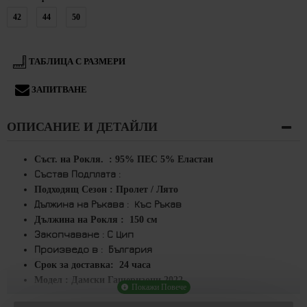
42
44
50
ТАБЛИЦА С РАЗМЕРИ
ЗАПИТВАНЕ
ОПИСАНИЕ И ДЕТАЙЛИ
Съст. на Рокля.
: 95
% ПЕС 5% Еластан
Състав Подплата :
Подходящ Сезон :
Пролет / Лято
Дължина на Ръкава :
Къс Ръкав
Дължина на Рокля :
150
см
Закопчаване :
С Цип
Произведо в
: България
Срок за доставка:
24 часа
Модел : Дамски Гащеризони
2022