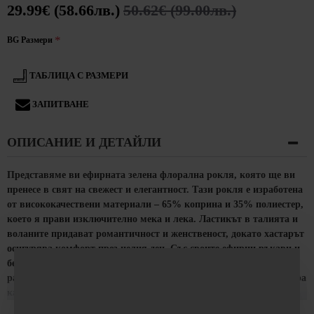
29.99€ (58.66лв.)
50.62€ (99.00лв.)
BG Размери
ТАБЛИЦА С РАЗМЕРИ
ЗАПИТВАНЕ
ОПИСАНИЕ И ДЕТАЙЛИ
Представяме ви ефирната зелена флорална рокля, която ще ви
пренесе в свят на свежест и елегантност. Тази рокля е изработена
от висококачествени материали – 65% коприна и 35% полиестер,
което я прави изключително мека и лека. Ластикът в талията и
воланите придават романтичност и женственост, докато хастарът
осигурява комфорт през целия ден. Със своите ефирни ръкави и
без цип за лесно обличане, тази рокля е идеална за ежедневни
УЕБСАТЪТ ИЗПОЛЗВА БИСКВИТКИ ЗА ЕФЕКТИВНО
разходки и летни събития. Произведена в България, тя гарантира
УПРАВЛЕНИЕ И ПРЕДОСТАВЯНЕ НА УСЛУГИ.
качество и стил.
МОЖЕТЕ ДА ПРОМЕНИТЕ УСЛОВИЯТА ЗА
ЗАПАЗВАНЕ И ДОСТЪП НА БИСКВИТКИ, И ДА