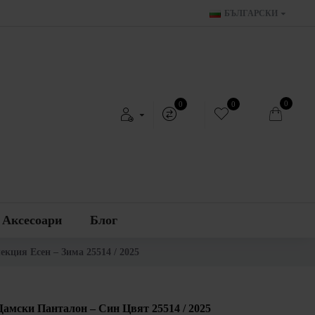
БЪЛГАРСКИ
0
0
0
Аксесоари
Блог
кция Есен – Зима 25514 / 2025
амски Панталон – Син Цвят 25514 / 2025