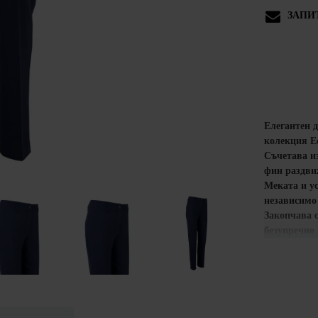
ЗАПИ
Елегантен 
колекция
Е
Съчетава из
фин раздви
Меката и у
независимо 
Закопчава 
безупречно 