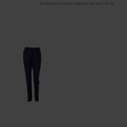
Безплатна доставка при покупка над 100 лв
Елегантен Син Панталон – Класика от Новата Колекция Есен – Зима 25514 / 2025
55.73€ (109.00лв.)