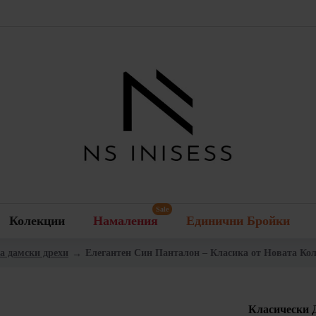
Sale
Колекции
Намаления
Единични Бройки
за дамски дрехи
Елегантен Син Панталон – Класика от Новата Коле
Класически Д