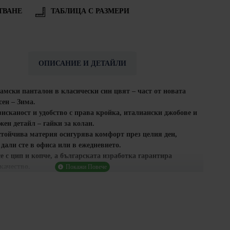
ТВАНЕ
ТАБЛИЦА С РАЗМЕРИ
ОПИСАНИЕ И ДЕТАЙЛИ
дамски панталон
в класически
син цвят
– част от новата
сен – Зима
.
исканост и удобство с
права кройка, италиански джобове и
жен детайл – гайки за колан
.
стойчива материя осигурява комфорт през целия ден,
дали сте в офиса или в ежедневието.
се с
цип и копче
, а
българската изработка
гарантира
качество.