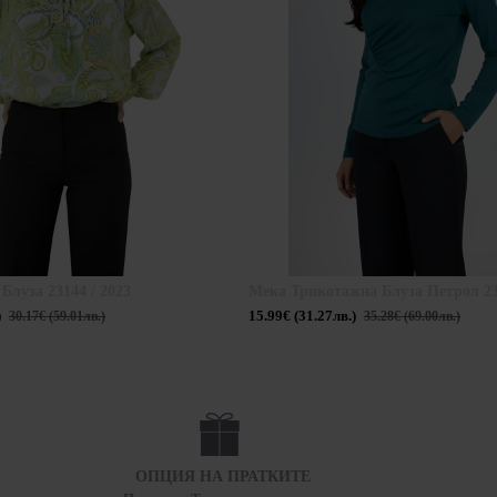
Блуза 23144 / 2023
Мека Трикотажна Блуза Петрол 235
)
15.99€ (31.27лв.)
30.17€ (59.01лв.)
35.28€ (69.00лв.)
ОПЦИЯ НА ПРАТКИТЕ