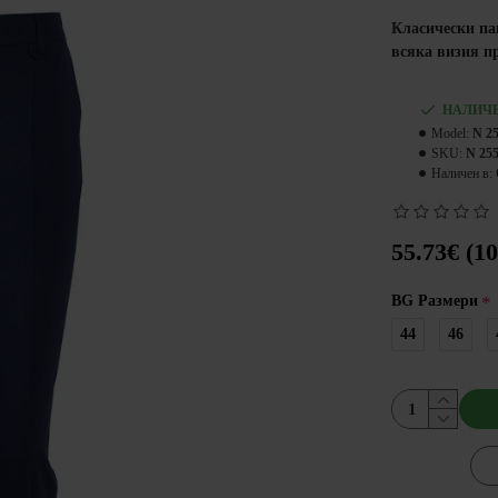
Класически па
всяка визия пр
НАЛИЧ
Model:
N 2
SKU:
N 25
Наличен в:
55.73€ (10
BG Размери
44
46