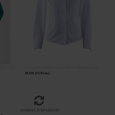
22 / 2023
Елегантна Дамска Бяла Риза с Перлени Копчета 24501 / 2024
38.35€ (75.01лв.)
39.99
ЗАМЯНА И ВРЪЩАНЕ