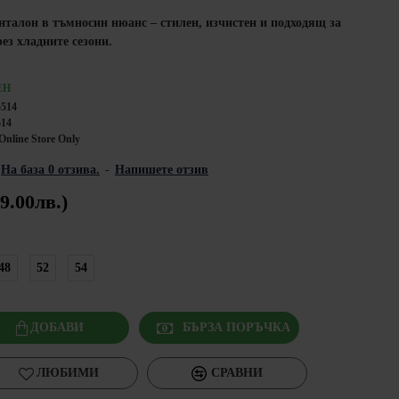
нталон в тъмносин нюанс – стилен, изчистен и подходящ за
ез хладните сезони.
ЕН
5514
514
Online Store Only
На база 0 отзива.
-
Напишете отзив
9.00лв.)
48
52
54
ДОБАВИ
БЪРЗА ПОРЪЧКА
ЛЮБИМИ
СРАВНИ