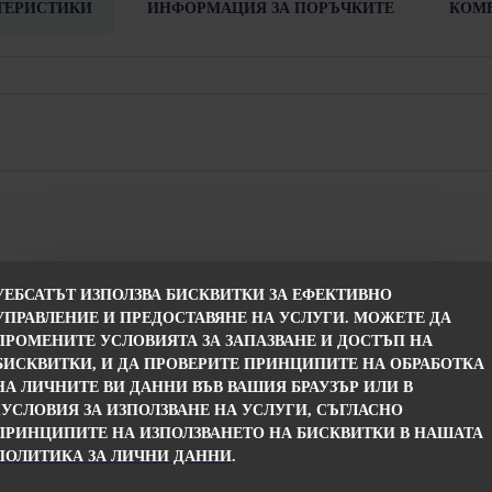
ТЕРИСТИКИ
ИНФОРМАЦИЯ ЗА ПОРЪЧКИТЕ
КОМ
УЕБСАТЪТ ИЗПОЛЗВА БИСКВИТКИ ЗА ЕФЕКТИВНО
УПРАВЛЕНИЕ И ПРЕДОСТАВЯНЕ НА УСЛУГИ. МОЖЕТЕ ДА
Спиди, 24 часа от потвърждението на поръчката
ПРОМЕНИТЕ УСЛОВИЯТА ЗА ЗАПАЗВАНЕ И ДОСТЪП НА
БИСКВИТКИ, И ДА ПРОВЕРИТЕ ПРИНЦИПИТЕ НА ОБРАБОТКА
дукта с друг размер или модел по Ваш избор след провеждане на раз
НА ЛИЧНИТЕ ВИ ДАННИ ВЪВ ВАШИЯ БРАУЗЪР ИЛИ В
„УСЛОВИЯ ЗА ИЗПОЛЗВАНЕ НА УСЛУГИ, СЪГЛАСНО
ПРИНЦИПИТЕ НА ИЗПОЛЗВАНЕТО НА БИСКВИТКИ В НАШАТА
ПОЛИТИКА ЗА ЛИЧНИ ДАННИ
.