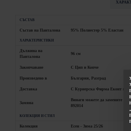
ХАРАК
СЪСТАВ
Състав на Панталона
95% Полиестер 5% Еластан
ХАРАКТЕРИСТИКИ
Дължина на
96 см
Панталона
Закопчаване
С Цип и Копче
Произведено в
България, Разград
Доставка
С Куриерска Фирма Еконт или 
Винаги можете да замените про
Замяна
892014
КОЛЕКЦИЯ И СТИЛ
Колекция
Есен - Зима 25/26