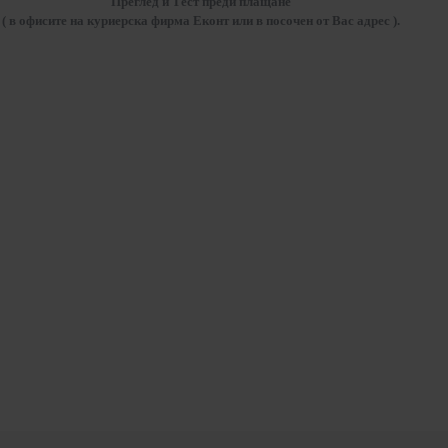
Преглед и Тест преди плащане
( в офисите на куриерска фирма Еконт или в посочен от Вас адрес ).
ПОСЛЕДО РАЗГЕЛДАХТЕ