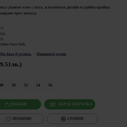
пъл дънков елек с вата, класически дизайн и удобна кройка.
иниране през зимата.
ЕН
5523
523
Online Store Only
На база 0 отзива.
-
Напишете отзив
9.51лв.)
48
50
52
54
56
ДОБАВИ
БЪРЗА ПОРЪЧКА
ЛЮБИМИ
СРАВНИ