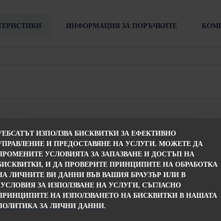
ТЕРИСТИКИ
ИНФОРМАЦИЯ ЗА ПОРЪЧКИТЕ
КОМ
УЕБСАТЪТ ИЗПОЛЗВА БИСКВИТКИ ЗА ЕФЕКТИВНО
УПРАВЛЕНИЕ И ПРЕДОСТАВЯНЕ НА УСЛУГИ. МОЖЕТЕ ДА
ПРОМЕНИТЕ УСЛОВИЯТА ЗА ЗАПАЗВАНЕ И ДОСТЪП НА
от потвърждението на поръчката
БИСКВИТКИ, И ДА ПРОВЕРИТЕ ПРИНЦИПИТЕ НА ОБРАБОТКА
НА ЛИЧНИТЕ ВИ ДАННИ ВЪВ ВАШИЯ БРАУЗЪР ИЛИ В
 с друг размер или модел по Ваш избор след провеждане на разговор
„УСЛОВИЯ ЗА ИЗПОЛЗВАНЕ НА УСЛУГИ, СЪГЛАСНО
ПРИНЦИПИТЕ НА ИЗПОЛЗВАНЕТО НА БИСКВИТКИ В НАШАТА
ПОЛИТИКА ЗА ЛИЧНИ ДАННИ
.