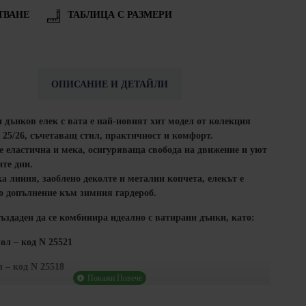
ТВАНЕ
ТАБЛИЦА С РАЗМЕРИ
ОПИСАНИЕ И ДЕТАЙЛИ
 дънков елек с вата е най-новият хит модел от колекция
 25/26, съчетаващ стил, практичност и комфорт.
е еластична и мека, осигуряваща свобода на движение и уют
ите дни.
а линия, заоблено деколте и метални копчета, елекът е
о допълнение към зимния гардероб.
ъздаден да се комбинира идеално с ватирани дънки, като:
ол – код N 25521
 – код N 25518
 ежедневие, разходки и офис визии с по-небрежен стил.
 в България – високо качество и внимание към детайла.