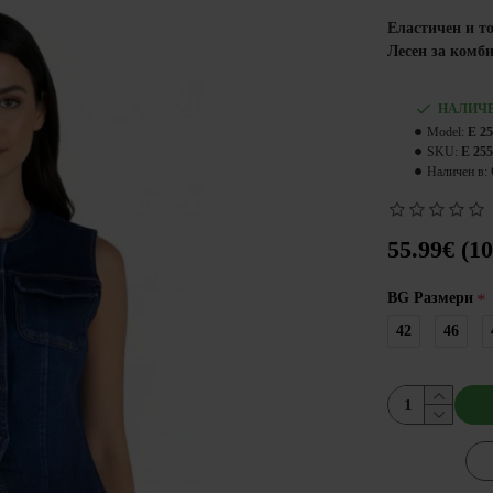
Еластичен и то
Лесен за комб
НАЛИЧ
Model:
E 2
SKU:
E 25
Наличен в:
55.99€ (10
BG Размери
42
46