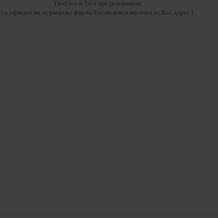
Преглед и Тест преди плащане
( в офисите на куриерска фирма Еконт или в посочен от Вас адрес ).
ПОСЛЕДО РАЗГЕЛДАХТЕ