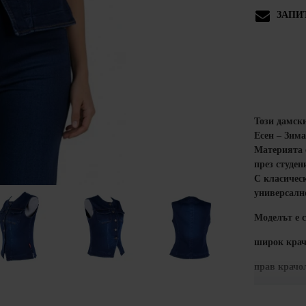
ЗАПИ
Този дамски
Есен – Зима
Материята 
през студен
С класическ
универсалн
Моделът е с
широк крач
прав крачол
Подходящ за
Произведен