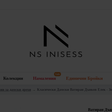
Sale
Колекции
Намаления
Единични Бройки
зин за дамски дрехи
Класически Дамски Ватиран Дънков Елек - Зоб
Ватиран Дънк