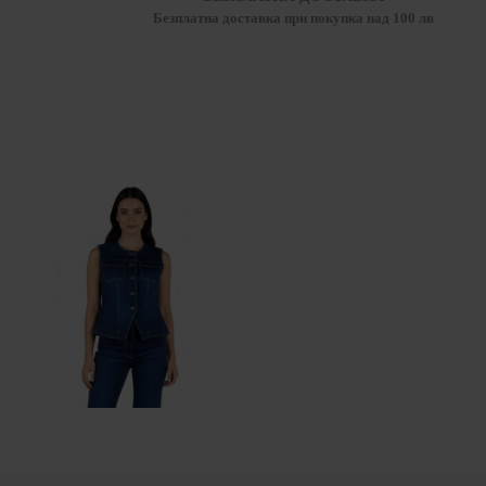
Безплатна доставка при покупка над 100 лв
Класически Дамски Ватиран Дънков Елек - Зоблено Деколте 25523 / 2025
55.99€ (109.51лв.)