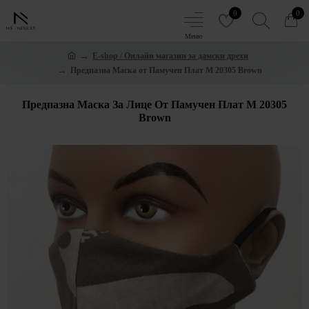
0
0
E-shop / Онлайн магазин за дамски дрехи
Предпазна Маска от Памучен Плат M 20305 Brown
Предпазна Маска За Лице От Памучен Плат M 20305
Brown