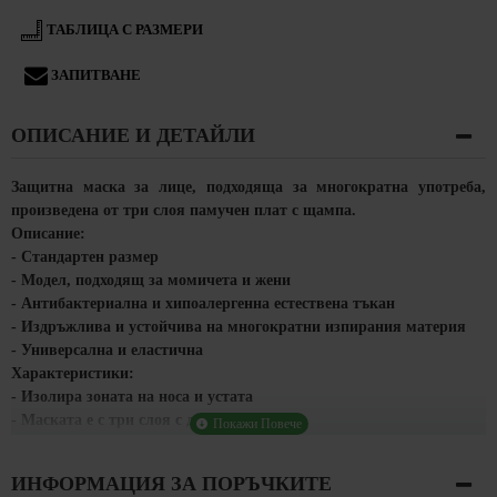
ТАБЛИЦА С РАЗМЕРИ
ЗАПИТВАНЕ
ОПИСАНИЕ И ДЕТАЙЛИ
Защитна маска за лице, подходяща за многократна употреба,
произведена от три слоя памучен плат с щампа.
Описание
:
- Стандартен размер
- Модел, подходящ за момичета и жени
- Антибактериална и хипоалергенна естествена тъкан
- Издръжлива и устойчива на многократни изпирания материя
-
Универсална и еластична
Характеристики
:
-
Изолира зоната на носа и устата
- Маската е с три слоя с джобче
- Дишаща и хигроскопична материя
- Не поддържа топлината
ИНФОРМАЦИЯ ЗА ПОРЪЧКИТЕ
- Водоустойчива и непропусклива материя