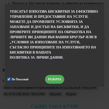
Преглед и Тест
преди
плащане
( в офисите на куриерската
фирма ).
УЕБСАТЪТ ИЗПОЛЗВА БИСКВИТКИ ЗА ЕФЕКТИВНО
Срок на доставка
24 часа в работни дни.
УПРАВЛЕНИЕ И ПРЕДОСТАВЯНЕ НА УСЛУГИ.
Моля, имайте предвид
, че количествата на тези дрехи са
МОЖЕТЕ ДА ПРОМЕНИТЕ УСЛОВИЯТА ЗА
динамично променящи се, така че наличните размери са
ЗАПАЗВАНЕ И ДОСТЪП НА БИСКВИТКИ, И ДА
посочени.
ПРОВЕРИТЕ ПРИНЦИПИТЕ НА ОБРАБОТКА НА
След като направите поръчката
, наш служител ще се
ЛИЧНИТЕ ВИ ДАННИ ВЪВ ВАШИЯ БРАУЗЪР ИЛИ В
свърже с Вас за
потвърждаване
на поръчката и размера на
„УСЛОВИЯ ЗА ИЗПОЛЗВАНЕ НА УСЛУГИ,
продукта, който сте харесали.
СЪГЛАСНО ПРИНЦИПИТЕ НА ИЗПОЛЗВАНЕТО НА
Винаги можете да
замените
продукта с друг размер или
БИСКВИТКИ В НАШАТА
модел .
ПОЛИТИКА ЗА ЛИЧНИ ДАННИ
.
КОМЕНТАРИ
РАЗБРАХ
Не Показвай
Тагове:
Шал с модерен принт в черна основа SL 07522 BLACK - YELLOW
SL 07522 BLACK - YELLOW
Шалове
Кърпи
СЪЩО ТАКА КУПИ