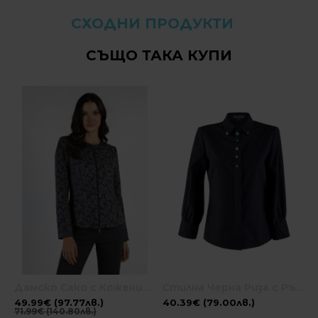
СХОДНИ ПРОДУКТИ
СЪЩО ТАКА КУПИ
Дамско Сако с Кожени Детайли 23111 / 2023
Стилна Черна Риза с Ръчно Пришити Декоративни Камъни 24504 / 2024
49.99€ (97.77лв.)
40.39€ (79.00лв.)
71.99€ (140.80лв.)