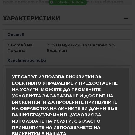
подчертаят своята женственост и изисканост.
ХАРАКТЕРИСТИКИ
Състав
Състав на
31% Памук 62% Полиестер 7%
Полата
Еластан
Характеристики
Дължина на
59 см за БГ Размер 42
Пола
УЕБСАТЪТ ИЗПОЛЗВА БИСКВИТКИ ЗА
ЕФЕКТИВНО УПРАВЛЕНИЕ И ПРЕДОСТАВЯНЕ
Произведено
НА УСЛУГИ. МОЖЕТЕ ДА ПРОМЕНИТЕ
България
в
УСЛОВИЯТА ЗА ЗАПАЗВАНЕ И ДОСТЪП НА
БИСКВИТКИ, И ДА ПРОВЕРИТЕ ПРИНЦИПИТЕ
С Куриерска Фирма Еконт или
НА ОБРАБОТКА НА ЛИЧНИТЕ ВИ ДАННИ ВЪВ
Доставка
Speedy, 24 часа от
потвърждението на поръчката
ВАШИЯ БРАУЗЪР ИЛИ В „УСЛОВИЯ ЗА
ИЗПОЛЗВАНЕ НА УСЛУГИ, СЪГЛАСНО
Винаги можете да замените
ПРИНЦИПИТЕ НА ИЗПОЛЗВАНЕТО НА
продукта с друг размер или
БИСКВИТКИ В НАШАТА