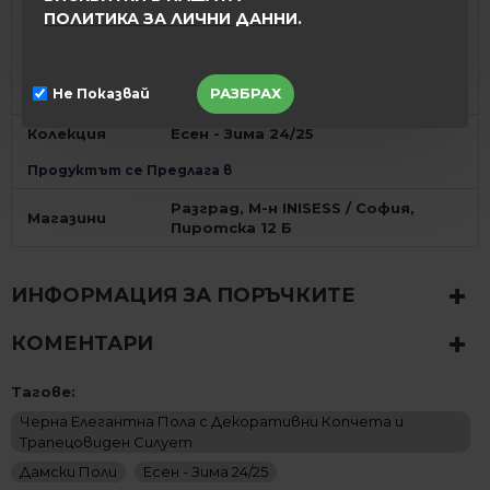
модел по Ваш избор след
Замяна
ПОЛИТИКА ЗА ЛИЧНИ ДАННИ
.
провеждане на разговор с наш
продавач-консултант. За връзка
: BG ☎ 0896 892014
РАЗБРАХ
Не Показвай
Колекция и Стил
Колекция
Есен - Зима 24/25
Продуктът се Предлага в
Разград, М-н INISESS / София,
Магазини
Пиротска 12 Б
ИНФОРМАЦИЯ ЗА ПОРЪЧКИТЕ
КОМЕНТАРИ
Тагове:
Черна Елегантна Пола с Декоративни Копчета и
Трапецовиден Силует
Дамски Поли
Есен - Зима 24/25