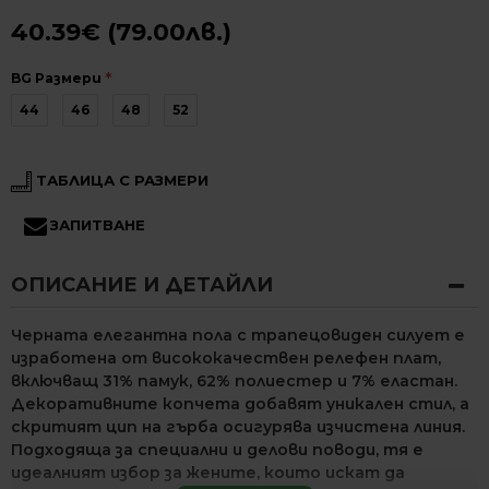
40.39€ (79.00лв.)
BG Размери
44
46
48
52
ТАБЛИЦА С РАЗМЕРИ
ЗАПИТВАНЕ
ОПИСАНИЕ И ДЕТАЙЛИ
Черната елегантна пола с трапецовиден силует е
изработена от висококачествен релефен плат,
включващ 31% памук, 62% полиестер и 7% еластан.
Декоративните копчета добавят уникален стил, а
скритият цип на гърба осигурява изчистена линия.
Подходяща за специални и делови поводи, тя е
идеалният избор за жените, които искат да