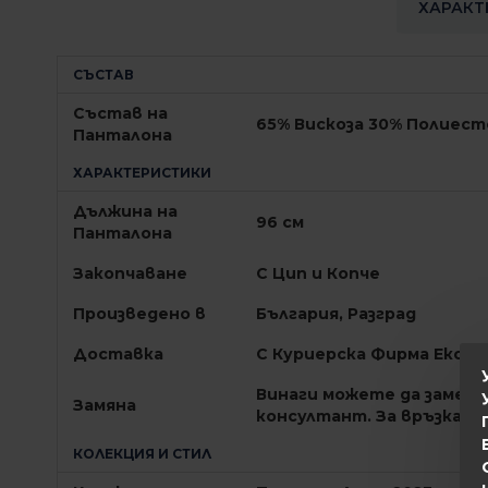
ХАРАКТ
СЪСТАВ
Състав на
65% Вискоза 30% Полиест
Панталона
ХАРАКТЕРИСТИКИ
Дължина на
96 см
Панталона
Закопчаване
С Цип и Копче
Произведено в
България, Разград
Доставка
С Куриерска Фирма Екон
Винаги можете да заменит
Замяна
консултант. За връзка : 
КОЛЕКЦИЯ И СТИЛ