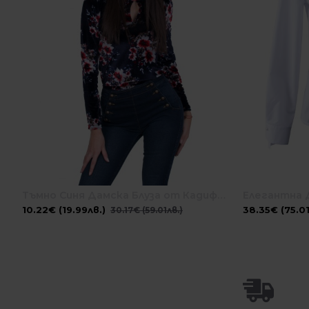
Тъмно Синя Дамска Блуза от Кадифе 20530 / 2021
10.22€ (19.99лв.)
38.35€ (75.01
30.17€ (59.01лв.)