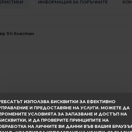
ЕРИСТИКИ
ИНФОРМАЦИЯ ЗА ПОРЪЧКИТЕ
КОМ
ер 5% Еластан
т, 24 часа от потвърждението на поръчката
УЕБСАТЪТ ИЗПОЛЗВА БИСКВИТКИ ЗА ЕФЕКТИВНО
е продукта с друг размер или модел по Ваш избор сл
УПРАВЛЕНИЕ И ПРЕДОСТАВЯНЕ НА УСЛУГИ. МОЖЕТЕ ДА
BG ☎ 0896 892014
ПРОМЕНИТЕ УСЛОВИЯТА ЗА ЗАПАЗВАНЕ И ДОСТЪП НА
БИСКВИТКИ, И ДА ПРОВЕРИТЕ ПРИНЦИПИТЕ НА
ОБРАБОТКА НА ЛИЧНИТЕ ВИ ДАННИ ВЪВ ВАШИЯ БРАУЗЪ