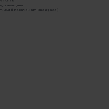
АТКИТЕ
еди плащане
 или в посочен от Вас адрес ).