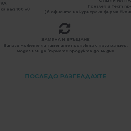
ОПЦИЯ НА ПР
ВКА
Преглед и Тест пр
ка над 100 лв
( в офисите на куриерска фирма Еконт
ЗАМЯНА И ВРЪЩАНЕ
Винаги можете да замените продукта с друг размер,
модел или да върнете продукта до 14 дни
ПОСЛЕДО РАЗГЕЛДАХТЕ