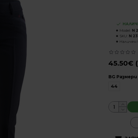
НАЛИЧ
Model:
N 
SKU:
N 23
Наличен 
45.50€ (
BG Размери
44