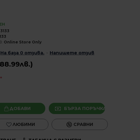
ЕН
23133
133
в:
Online Store Only
На база 0 отзива.
-
Напишете отзив
88.99лв.)
ДОБАВИ
БЪРЗА ПОРЪЧКА
ЛЮБИМИ
СРАВНИ