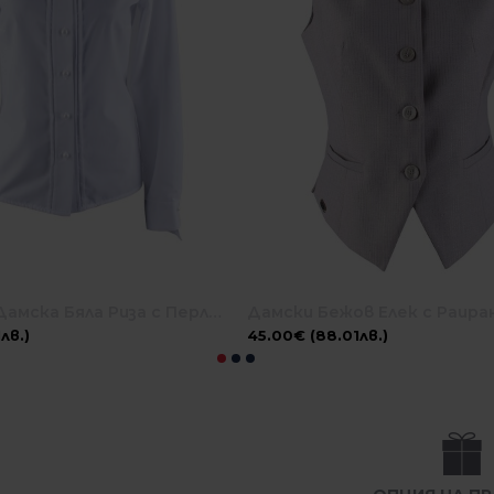
Елегантна Дамска Бяла Риза с Перлени Копчета 24501 / 2024
лв.)
45.00€ (88.01лв.)