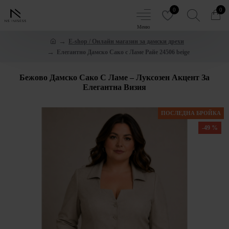
0
0
E-shop / Онлайн магазин за дамски дрехи
Елегантно Дамско Сако с Ламе Райе 24506 beige
Бежово Дамско Сако С Ламе – Луксозен Акцент За
Елегантна Визия
ПОСЛЕДНА БРОЙКА
-49 %