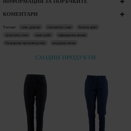
ИНФОРМАЦИЯ ЗА ПОРЪЧКИТЕ
КОМЕНТАРИ
Тагове:
сако дамско
елегантно сако
бежов цвят
луксозен стил
ламе райе
официална визия
българско производство
модерна жена
СХОДНИ ПРОДУКТИ