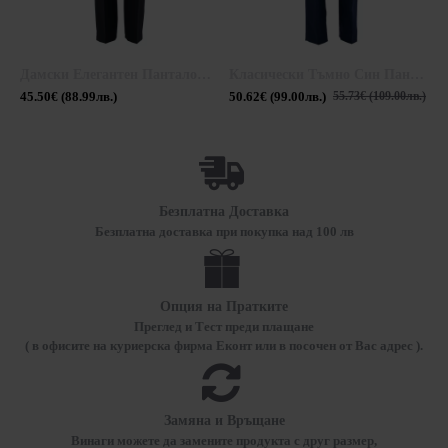
Дамски Елегантен Панталон 23133 / 2023
Класически Тъмно Син Панталон 23509 / 2023
45.50€ (88.99лв.)
50.62€ (99.00лв.)
1
55.73€ (109.00лв.)
Безплатна Доставка
Безплатна доставка при покупка над 100 лв
Опция на Пратките
Преглед и Тест преди плащане
( в офисите на куриерска фирма Еконт или в посочен от Вас адрес ).
Замяна и Връщане
Винаги можете да замените продукта с друг размер,