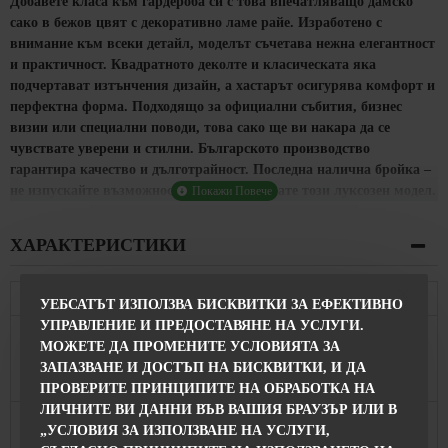
Добавете класа към гардероба си с това впечатляващо дамско
сако в бежов цвят с декоративно ламе райе. Изработено с
внимание към всеки детайл, моделът съчетава нежна елегантност
и практичност. Квадратното деколте и класическата яка
подчертават изтънчения дизайн, а хастарът осигурява комфорт и
перфектна форма. Подходящо за официални събития, бизнес
визии или специални поводи, това сако ще ви накара да се
чувствате уверени и стилни. Българското производство
гарантира качество и дълготрайност. Последна налична бройка –
не изпускайте възможността да притежавате този луксозен модел.
ХАРАКТЕРИСТИКИ
Състав
УЕБСАТЪТ ИЗПОЛЗВА БИСКВИТКИ ЗА ЕФЕКТИВНО
УПРАВЛЕНИЕ И ПРЕДОСТАВЯНЕ НА УСЛУГИ.
Състав на
31% Памук, 62% Полиестер, 7% Еластан
МОЖЕТЕ ДА ПРОМЕНИТЕ УСЛОВИЯТА ЗА
Сакото
ЗАПАЗВАНЕ И ДОСТЪП НА БИСКВИТКИ, И ДА
Характеристики
ПРОВЕРИТЕ ПРИНЦИПИТЕ НА ОБРАБОТКА НА
ЛИЧНИТЕ ВИ ДАННИ ВЪВ ВАШИЯ БРАУЗЪР ИЛИ В
Дължина на
63 см
„УСЛОВИЯ ЗА ИЗПОЛЗВАНЕ НА УСЛУГИ,
Сакото