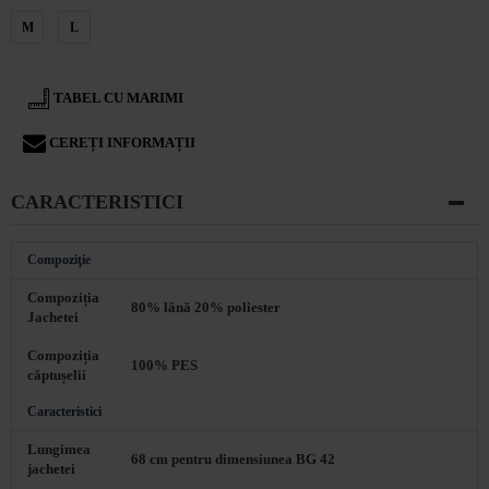
M
L
TABEL CU MARIMI
CEREȚI INFORMAȚII
CARACTERISTICI
Compoziţie
Compoziția
80% lână 20% poliester
Jachetei
Compoziția
100% PES
căptușelii
Caracteristici
Lungimea
68 cm pentru dimensiunea BG 42
jachetei