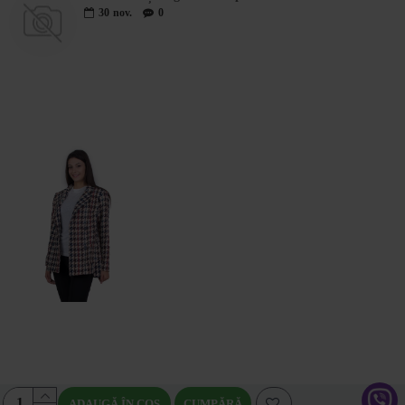
30
nov.
0
VIZUALIZATE RECENT
Geaca de toamna dama 21515 / 2022
50,62€ (99,00лв.)
91,52€ (179,00лв.)
ADAUGĂ ÎN COŞ
CUMPĂRĂ