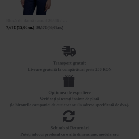
Bluză de damă casual 20546 / 2021
7,67€ (15,00лв.)
30,17€ (59,01лв.)
Transport gratuit
Livrare gratuită la cumpărături peste 250 RON
Opțiunea de expediere
Verificați și testați înainte de plată
(la birourile companiei de curierat sau la adresa specificată de dvs.).
Schimb și Returnări
Puteți înlocui produsul cu o altă dimensiune, modela sau