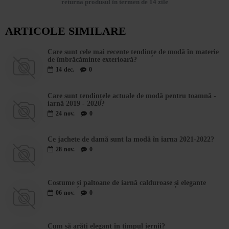
returna produsul în termen de 14 zile
ARTICOLE SIMILARE
Care sunt cele mai recente tendințe de modă în materie
de îmbrăcăminte exterioară?
14
dec.
0
Care sunt tendințele actuale de modă pentru toamnă -
iarnă 2019 - 2020?
24
nov.
0
Ce jachete de damă sunt la modă în iarna 2021-2022?
28
nov.
0
Costume și paltoane de iarnă calduroase și elegante
06
nov.
0
Cum să arăți elegant în timpul iernii?