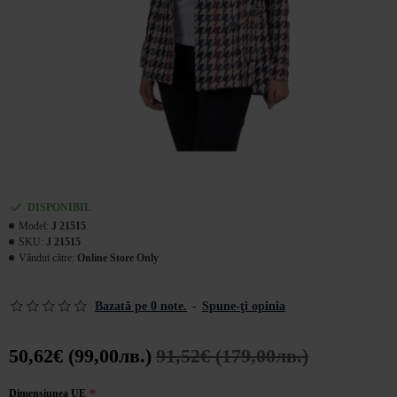
DISPONIBIL
Model:
J 21515
SKU:
J 21515
Vândut către:
Online Store Only
Bazată pe 0 note.
-
Spune-ţi opinia
50,62€ (99,00лв.)
91,52€ (179,00лв.)
Dimensiunea UE