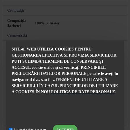
Compoziţie
Compoziția
100% poliester
Jachetei
Caracteristici
Lungimea
75 см
SITE-ul WEB UTILIZĂ COOKIES PENTRU
jachetei
GESTIONAREA EFECTIVĂ ȘI PROVIZIA SERVICIILOR
Fixare
Cu nasturi
PUTI SCHIMBA TERMENII DE CONSERVARE ȘI
ACCESUL cookie-urilor și să verificați PRINCIPIILE
Facut in
Bulgaria
PRELUCRĂRII DATELOR PERSONALE pe care le aveți în
navigatorul dvs. sau în „TERMENI DE UTILIZARE A
Cu Econt Courier Company, 24 de ore de la
Livrare
SERVICIULUI ÎN CAZUL PRINCIPIILOR DE UTILIZARE
confirmarea comenzii
A COOKIES ÎN NOU
POLITICA DE DATE PERSONALE
.
Puteți oricând înlocui produsul cu o altă dimensiune
sau model la alegere după o conversație cu
Înlocuire
consultantul nostru de vânzări. Contact: BG ☎ 0896
892014
Colecție și stil
ACCEPTA
Nu mai arăta din nou.