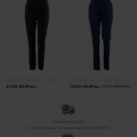
Pantaloni eleganti de dama 23133 / 2023
Pantaloni clasici albastru închis 23509 / 2023
45,50€ (88,99лв.)
50,62€ (99,00лв.)
1
55,73€ (109,00лв.)
Transport gratuit
Livrare gratuită la cumpărături peste 250 RON