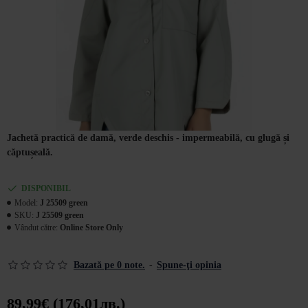
Jachetă practică de damă, verde deschis - impermeabilă, cu glugă și
căptușeală.
DISPONIBIL
Model:
J 25509 green
SKU:
J 25509 green
Vândut către:
Online Store Only
Bazată pe 0 note.
-
Spune-ţi opinia
89,99€ (176,01лв.)