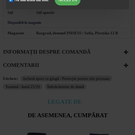
Colectie
Toamna - Iarna 25/26
Stil
Stil sportiv
Disponibil în magazin
Magazine
Razgrad, domnul INISESS / Sofia, Pirotska 12 B
INFORMAȚII DESPRE COMANDĂ
COMENTARII
Etichete:
Jachetă sport cu glugă - Protecție pentru zile ploioase
Toamnă - Iarnă 25/26
Îmbrăcăminte de damă
LEGATE DE
DE ASEMENEA, CUMPĂRAT