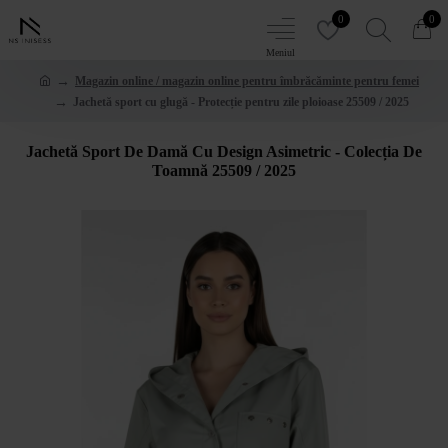
0
0
Magazin online / magazin online pentru îmbrăcăminte pentru femei
Jachetă sport cu glugă - Protecție pentru zile ploioase 25509 / 2025
Jachetă Sport De Damă Cu Design Asimetric - Colecția De
Toamnă 25509 / 2025