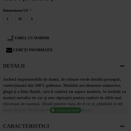
Dimensiunea UE
S
M
L
TABEL CU MARIMI
CEREȚI INFORMAȚII
DETALII
Jachetă impermeabilă de damă, de culoare verde deschis proaspăt,
confecționată din 100% poliester. Modelul are elemente asimetrice,
glugă și o linie fluidă, care îi conferă un aspect modern. Se închide cu
nasturi metalici tic-tac și este căptușită pentru confort în zilele mai
răcoroase de toamnă. Ideală pentru viața de zi cu zi, plimbări și stil
sport-elegant. Producție bulgară de înaltă calitate.
CARACTERISTICI