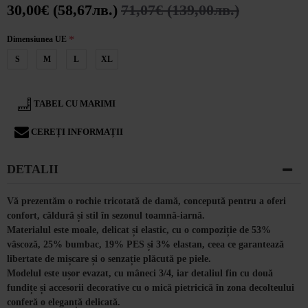
30,00€ (58,67лв.)
71,07€ (139,00лв.)
Dimensiunea UE
S
M
L
XL
TABEL CU MARIMI
CEREȚI INFORMAȚII
DETALII
Vă prezentăm o rochie tricotată de damă, concepută pentru a oferi
confort, căldură și stil în sezonul toamnă-iarnă.
Materialul este moale, delicat și elastic, cu o compoziție de 53%
vâscoză, 25% bumbac, 19% PES și 3% elastan, ceea ce garantează
libertate de mișcare și o senzație plăcută pe piele.
Modelul este ușor evazat, cu mâneci 3/4, iar detaliul fin cu două
fundițe și accesorii decorative cu o mică pietricică în zona decolteului
conferă o eleganță delicată.