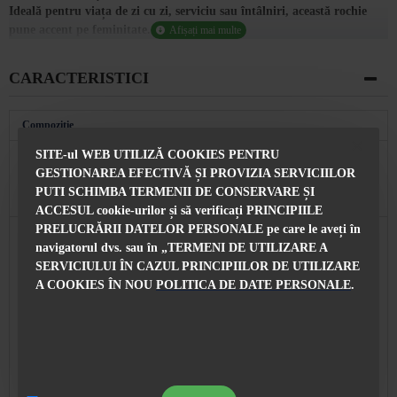
Ideală pentru viața de zi cu zi, serviciu sau întâlniri, această rochie
pune accent pe feminitate.
CARACTERISTICI
Compoziţie
SITE-ul WEB UTILIZĂ COOKIES PENTRU
Compoziția
3% Vâscoză 25% Bumbac 19% PES 3% Elastan
rochiei
GESTIONAREA EFECTIVĂ ȘI PROVIZIA SERVICIILOR
PUTI SCHIMBA TERMENII DE CONSERVARE ȘI
Caracteristici
ACCESUL cookie-urilor și să verificați PRINCIPIILE
PRELUCRĂRII DATELOR PERSONALE pe care le aveți în
Lungimea
102 cm pentru mărimea S
rochiei
navigatorul dvs. sau în „TERMENI DE UTILIZARE A
SERVICIULUI ÎN CAZUL PRINCIPIILOR DE UTILIZARE
Facut in
Bulgaria
A COOKIES ÎN NOU
POLITICA DE DATE PERSONALE
.
Cu Econt Courier Company, 24 de ore de la
Livrare
confirmarea comenzii
Puteți oricând să schimbați produsul cu o altă
dimensiune sau model la alegere după ce ați vorbit cu
Înlocuire
consultantul nostru de vânzări. Contact: BG ☎ 0896