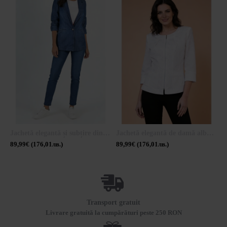
Jachetă elegantă și subțire din denim Tencel 25122 / 2025
Jachetă elegantă de damă albă cu dantelă brodată 25135 / 2025
89,99€ (176,01лв.)
89,99€ (176,01лв.)
9
Transport gratuit
Livrare gratuită la cumpărături peste 250 RON