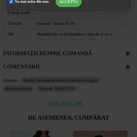
ACCEPTA
Nu mai arăta din nou.
892014
Colecție și stil
Colectie
Toamnă - Iarnă 25/26
Stil
Modelul este potrivit pentru viața de zi cu zi.
INFORMAȚII DESPRE COMANDĂ
COMENTARII
Etichete:
Rochie tricotată de damă cu decolteu elegant
Rochii de damă
Toamnă - Iarnă 25/26
LEGATE DE
DE ASEMENEA, CUMPĂRAT