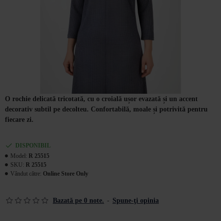
O rochie delicată tricotată, cu o croială ușor evazată și un accent
decorativ subtil pe decolteu. Confortabilă, moale și potrivită pentru
fiecare zi.
DISPONIBIL
Model:
R 25515
SKU:
R 25515
Vândut către:
Online Store Only
Bazată pe 0 note.
-
Spune-ţi opinia