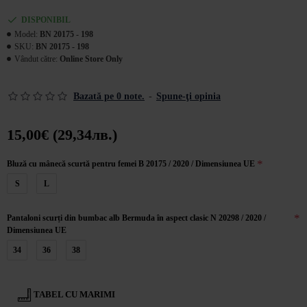
DISPONIBIL
Model:
BN 20175 - 198
SKU:
BN 20175 - 198
Vândut către:
Online Store Only
Bazată pe 0 note.
-
Spune-ţi opinia
15,00€ (29,34лв.)
Bluză cu mânecă scurtă pentru femei B 20175 / 2020 / Dimensiunea UE
S
L
Pantaloni scurți din bumbac alb Bermuda în aspect clasic N 20298 / 2020 /
Dimensiunea UE
34
36
38
TABEL CU MARIMI