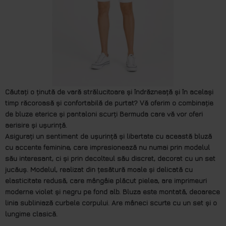
Căutați o ținută de vară strălucitoare și îndrăzneață și în același
timp răcoroasă și confortabilă de purtat? Vă oferim o combinație
de bluze eterice și pantaloni scurți Bermuda care vă vor oferi
aerisire și ușurință.
Asigurați un sentiment de ușurință și libertate cu această bluză
cu accente feminine, care impresionează nu numai prin modelul
său interesant, ci și prin decolteul său discret, decorat cu un set
jucăuș. Modelul, realizat din țesătură moale și delicată cu
elasticitate redusă, care mângâie plăcut pielea, are imprimeuri
moderne violet și negru pe fond alb. Bluza este montată, deoarece
linia subliniază curbele corpului. Are mâneci scurte cu un set și o
lungime clasică.