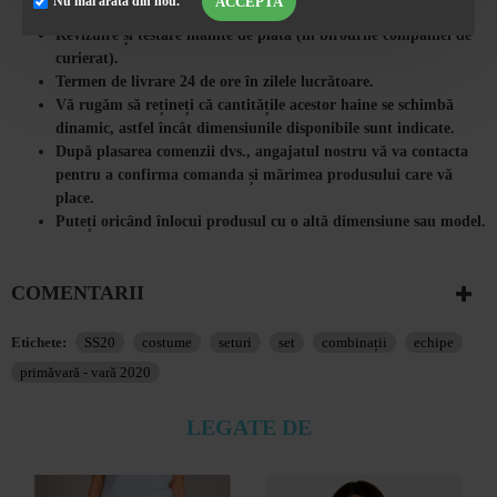
ACCEPTA
Nu mai arăta din nou.
Sezonul potrivit :
primăvara / vara
valoarea plății impuse
Lungime maneca :
mânecă scurtă
Revizuire și testare înainte de plată (în birourile companiei de
Lungimea bluzei :
61 cm
curierat).
Lungimea pantalonilor :
52 cm
Termen de livrare 24 de ore în zilele lucrătoare.
Fabricat în :
Bulgaria
Vă rugăm să rețineți că cantitățile acestor haine se schimbă
Timp de livrare :
48 de ore
dinamic, astfel încât dimensiunile disponibile sunt indicate.
Model :
După plasarea comenzii dvs., angajatul nostru vă va contacta
costume pentru femei 2020
pentru a confirma comanda și mărimea produsului care vă
place.
Puteți oricând înlocui produsul cu o altă dimensiune sau model.
COMENTARII
Etichete:
SS20
costume
seturi
set
combinații
echipe
primăvară - vară 2020
LEGATE DE