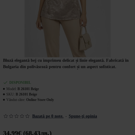
Bluză elegantă bej cu imprimeu delicat și linie elegantă. Fabricată în
Bulgaria din polivâscoză pentru confort și un aspect sofisticat.
DISPONIBIL
Model:
B 26101 Beige
SKU:
B 26101 Beige
Vândut către:
Online Store Only
Bazată pe 0 note.
-
Spune-ţi opinia
34,99€ (68,43лв.)