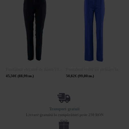
Pantaloni eleganti de dama 23133 / 2023
Pantaloni violet cu picioare late 23502 / 2023
45,50€ (88,99лв.)
50,62€ (99,00лв.)
5
Transport gratuit
Livrare gratuită la cumpărături peste 250 RON