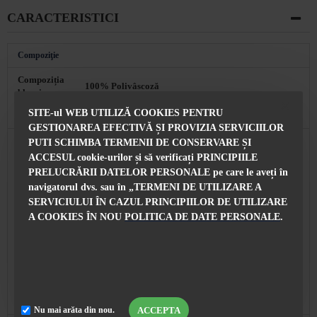
CARACTERISTICI
Compoziţie
Compoziția
100% Polivâscoză
bluzei
SITE-ul WEB UTILIZĂ COOKIES PENTRU
Caracteristici
GESTIONAREA EFECTIVĂ ȘI PROVIZIA SERVICIILOR
Lungimea
PUTI SCHIMBA TERMENII DE CONSERVARE ȘI
59,5 cm pentru mărimea BG 42
bluzei
ACCESUL cookie-urilor și să verificați PRINCIPIILE
PRELUCRĂRII DATELOR PERSONALE pe care le aveți în
Facut in
Bulgaria
navigatorul dvs. sau în „TERMENI DE UTILIZARE A
SERVICIULUI ÎN CAZUL PRINCIPIILOR DE UTILIZARE
Cu Econt Courier Company, 24 de ore de la
Livrare
confirmarea comenzii
A COOKIES ÎN NOU
POLITICA DE DATE PERSONALE
.
Puteți oricând să schimbați produsul cu o altă
dimensiune sau model la alegere după ce ați vorbit cu
Înlocuire
consultantul nostru de vânzări. Contact: BG ☎ 0896
892014
Colecție și stil
ACCEPTA
Nu mai arăta din nou.