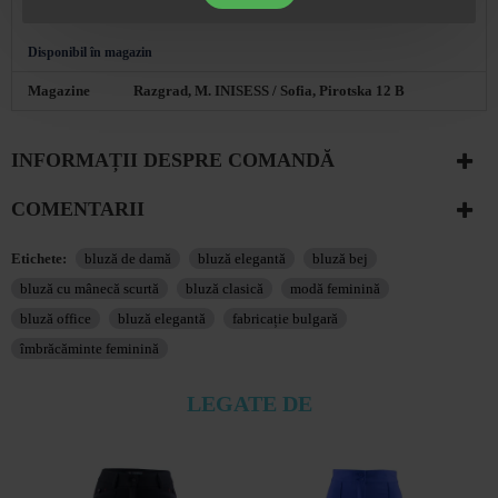
Colectie
Primavara - Vara 2026
Disponibil în magazin
Magazine
Razgrad, M. INISESS / Sofia, Pirotska 12 B
INFORMAȚII DESPRE COMANDĂ
COMENTARII
Etichete:
bluză de damă
bluză elegantă
bluză bej
bluză cu mânecă scurtă
bluză clasică
modă feminină
bluză office
bluză elegantă
fabricație bulgară
îmbrăcăminte feminină
LEGATE DE