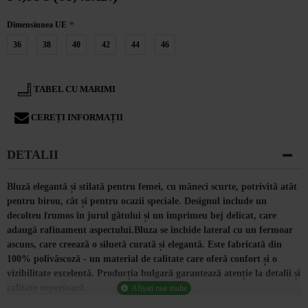
Dimensiunea UE
36
38
40
42
44
46
TABEL CU MARIMI
CEREȚI INFORMAȚII
DETALII
Bluză elegantă și stilată pentru femei, cu mâneci scurte, potrivită atât
pentru birou, cât și pentru ocazii speciale. Designul include un
decolteu frumos în jurul gâtului și un imprimeu bej delicat, care
adaugă rafinament aspectului.Bluza se închide lateral cu un fermoar
ascuns, care creează o siluetă curată și elegantă. Este fabricată din
100% polivâscoză - un material de calitate care oferă confort și o
vizibilitate excelentă. Producția bulgară garantează atenție la detalii și
calitate superioară.