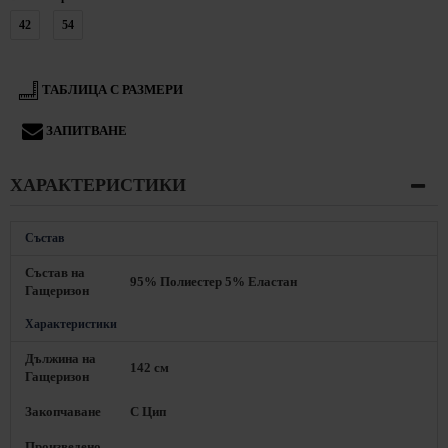
42
54
ТАБЛИЦА С РАЗМЕРИ
ЗАПИТВАНЕ
ХАРАКТЕРИСТИКИ
Състав
Състав на
95% Полиестер 5% Еластан
Гащеризон
Характеристики
Дължина на
142 см
Гащеризон
Закопчаване
С Цип
Произведено