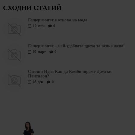
СХОДНИ СТАТИЙ
Гащеризонът е отново на мода
10
юни
0
Гащеризонът – най-удобната дреха за всяка жена!
02
март
0
Стилни Идеи Как да Комбинираме Дамски
Панталон?
05
дек
0
ПОСЛЕДО РАЗГЕЛДАХТЕ