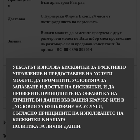
България, град Разград
в
С Куриерска Фирма Еконт, 24 часа от
Доставка
потвърждението на поръчката.
Винаги можете да замените продукта с друг
размер или модел по Ваш избор след провеждане
Замяна
на разговор с наш продавач-консултант. За
връзка : BG ☎ 0896 892014
Колекция и Стил
УЕБСАТЪТ ИЗПОЛЗВА БИСКВИТКИ ЗА ЕФЕКТИВНО
Колекция
Пролет - Лято 2021
УПРАВЛЕНИЕ И ПРЕДОСТАВЯНЕ НА УСЛУГИ.
МОЖЕТЕ ДА ПРОМЕНИТЕ УСЛОВИЯТА ЗА
Стил
Елегантен Стил
ЗАПАЗВАНЕ И ДОСТЪП НА БИСКВИТКИ, И ДА
Продуктът се Предлага в
ПРОВЕРИТЕ ПРИНЦИПИТЕ НА ОБРАБОТКА НА
ЛИЧНИТЕ ВИ ДАННИ ВЪВ ВАШИЯ БРАУЗЪР ИЛИ В
Магазини
Разград, М-н INISESS / София, Пиротска 12 Б
„УСЛОВИЯ ЗА ИЗПОЛЗВАНЕ НА УСЛУГИ,
СЪГЛАСНО ПРИНЦИПИТЕ НА ИЗПОЛЗВАНЕТО НА
БИСКВИТКИ В НАШАТА
ИНФОРМАЦИЯ ЗА ПОРЪЧКИТЕ
ПОЛИТИКА ЗА ЛИЧНИ ДАННИ
.
КОМЕНТАРИ