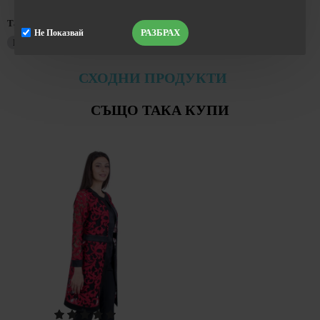
Тагове:
Тъмно Син Дамски Гащеризон
Гащеризони
РАЗБРАХ
Не Показвай
Пролет - Лято 2021
СХОДНИ ПРОДУКТИ
СЪЩО ТАКА КУПИ