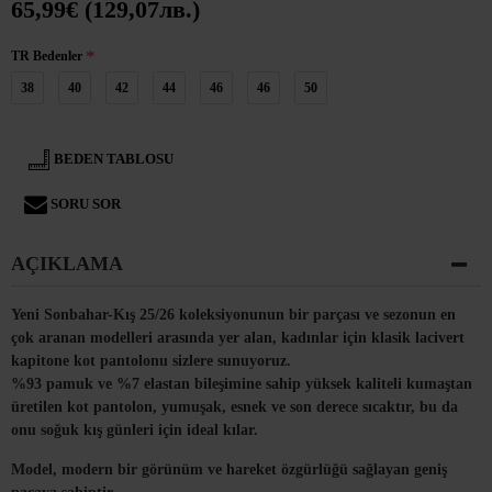
65,99€ (129,07лв.)
TR Bedenler
38
40
42
44
46
46
50
BEDEN TABLOSU
SORU SOR
AÇIKLAMA
Yeni Sonbahar-Kış 25/26 koleksiyonunun bir parçası ve sezonun en
çok aranan modelleri arasında yer alan, kadınlar için klasik lacivert
kapitone kot pantolonu sizlere sunuyoruz.
%93 pamuk ve %7 elastan bileşimine sahip yüksek kaliteli kumaştan
üretilen kot pantolon, yumuşak, esnek ve son derece sıcaktır, bu da
onu soğuk kış günleri için ideal kılar.
Model, modern bir görünüm ve hareket özgürlüğü sağlayan geniş