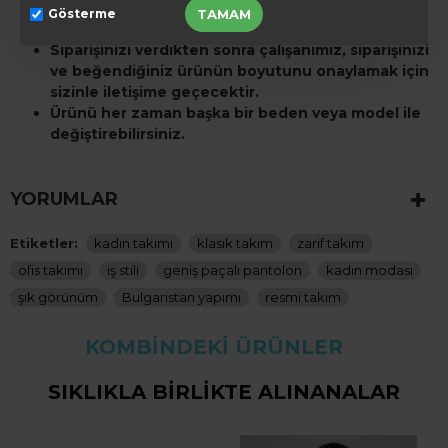
değiştiğini, bu nedenle mevcut bedenlerin
TAMAM
Gösterme
belirtildiğini unutmayın.
Siparişinizi verdikten sonra çalışanımız, siparişinizi
ve beğendiğiniz ürünün boyutunu onaylamak için
sizinle iletişime geçecektir.
Ürünü her zaman başka bir beden veya model ile
değiştirebilirsiniz.
YORUMLAR
Etiketler:
kadın takımı
klasik takım
zarif takım
ofis takımı
iş stili
geniş paçalı pantolon
kadın modası
şık görünüm
Bulgaristan yapımı
resmi takım
KOMBINDEKI ÜRÜNLER
SIKLIKLA BIRLIKTE ALINANALAR