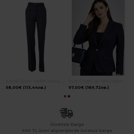
Klasik Siyah Kadın Geniş Paça Pantolon 25511 / 2025
İnce Çizgili ve Tek Düğmeli Zarif Kadın Ceket 26106 / 2026
58,00€ (113,44лв.)
97,00€ (189,72лв.)
4
9
Ücretsiz Kargo
400 TL üzeri alışverişlerde ücretsiz kargo