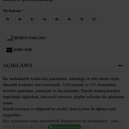
TR Bedenler
38
40
42
44
46
46
50
52
BEDEN TABLOSU
SORU SOR
AÇIKLAMA
Bu sonbaharlık kadın kot pantolonu, rahatlığa ve stile önem veren
dinamik kadınlar için tasarlandı. %93 pamuk ve %7 elastandan
üretilen pantolon, yumuşak ve dayanıklıdır. Elastik kumaş hareket
özgürlüğü sağlarken, dekoratif turuncu çizgiler sofistike bir görünüm
sunar.
Klasik fermuar ve düğmeli bu model, hem iş hem de eğlence için
uygundur.
Her ayrıntısına özen gösterilerek Bulgaristan'da üretilmiştir - yeni
2025 Sonbahar-Kış koleksiyonunun bir parçasıdır.