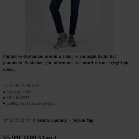
Pamuk ve elastandan üretilmiş rahat ve yumuşak kadın kot
pantolonu. Sonbahar için mükemmel, dekoratif turuncu çizgili şık
model.
STOKTA MEVCUT
Model:
N 25507
SKU:
N 25507
Satıldığı Yer:
Online Store Only
0 yorum yapılmış.
-
Yorum Yap
55,99€ (109,51лв.)