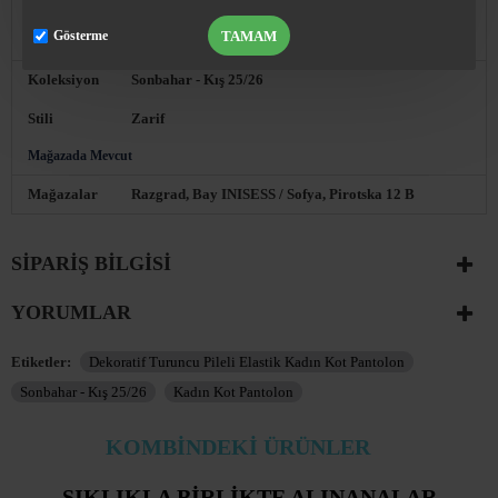
değiştirebilirsiniz. İletişim: BG ☎ 0896 892014
TAMAM
Gösterme
Koleksiyon ve Stil
Koleksiyon
Sonbahar - Kış 25/26
Stili
Zarif
Mağazada Mevcut
Mağazalar
Razgrad, Bay INISESS / Sofya, Pirotska 12 B
SIPARIŞ BILGISI
YORUMLAR
Etiketler:
Dekoratif Turuncu Pileli Elastik Kadın Kot Pantolon
Sonbahar - Kış 25/26
Kadın Kot Pantolon
KOMBINDEKI ÜRÜNLER
SIKLIKLA BIRLIKTE ALINANALAR