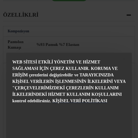
ÖZELLIKLRI
Kompozisyon
Pantolon
%93 Pamuk %7 Elastan
Kumaşı
Özellikleri
WEB SİTESİ ETKİLİ YÖNETİM VE HİZMET
İlıkleme
Zip ve Düğme ile
SAĞLAMASI İÇİN ÇEREZ KULLANIR. KORUMA VE
ERİŞİM çerezlerini değiştirebilir ve TARAYICINIZDA
Pantolon
KİŞİSEL VERİLERİN İŞLENMESİNİN İLKELERİNİ VEYA
96 cm
boyu
"ÇERÇEVELERİMİZDEKİ ÇEREZLERİN KULLANIM
İLKELERİNDEKİ HİZMET KULLANIM KOŞULLARINI
Üretim
Bulgaristan, Razgrad şehri
yeri
kontrol edebilirsiniz.
KİŞİSEL VERİ
POLİTİKASI
.
Courier Company Econt veya Speedy ile, sipariş
Teslimat
onayından itibaren 24 saat
Satış danışmanımızla görüştükten sonra istediğiniz
Değiştirme
zaman ürünü istediğiniz beden veya model ile